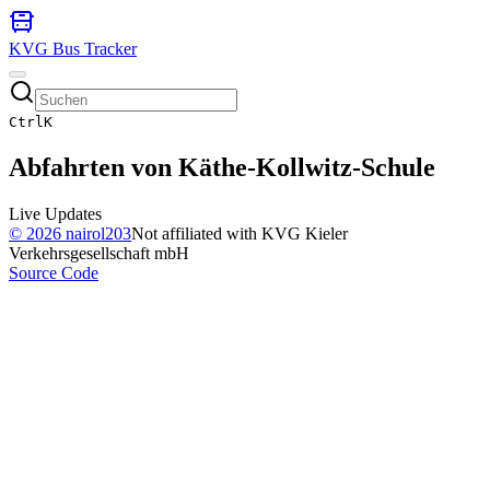
KVG Bus Tracker
Ctrl
K
Abfahrten von
Käthe-Kollwitz-Schule
Live Updates
©
2026
nairol203
Not affiliated with KVG Kieler
Verkehrsgesellschaft mbH
Source Code