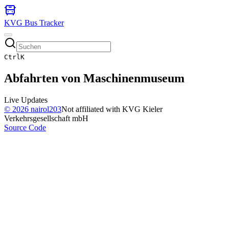
KVG Bus Tracker
Ctrl
K
Abfahrten von
Maschinenmuseum
Live Updates
©
2026
nairol203
Not affiliated with KVG Kieler
Verkehrsgesellschaft mbH
Source Code