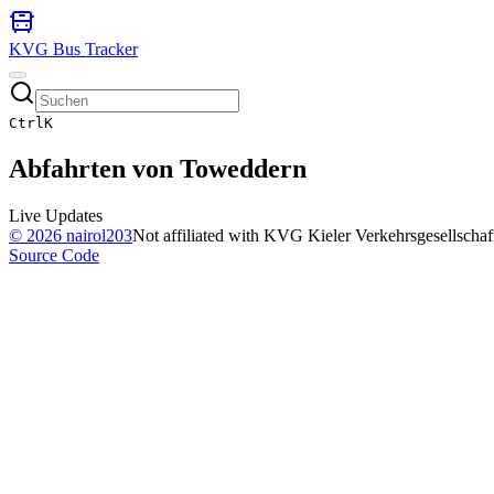
KVG Bus Tracker
Ctrl
K
Abfahrten von
Toweddern
Live Updates
©
2026
nairol203
Not affiliated with KVG Kieler Verkehrsgesellscha
Source Code