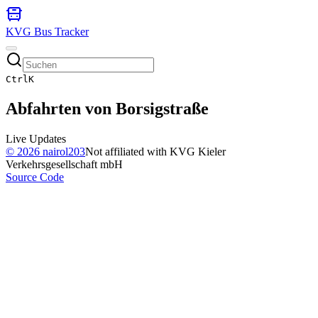
KVG Bus Tracker
Ctrl
K
Abfahrten von
Borsigstraße
Live Updates
©
2026
nairol203
Not affiliated with KVG Kieler
Verkehrsgesellschaft mbH
Source Code