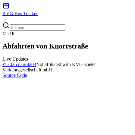
KVG Bus Tracker
Ctrl
K
Abfahrten von
Knorrstraße
Live Updates
©
2026
nairol203
Not affiliated with KVG Kieler
Verkehrsgesellschaft mbH
Source Code