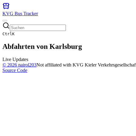
KVG Bus Tracker
Ctrl
K
Abfahrten von
Karlsburg
Live Updates
©
2026
nairol203
Not affiliated with KVG Kieler Verkehrsgesellscha
Source Code