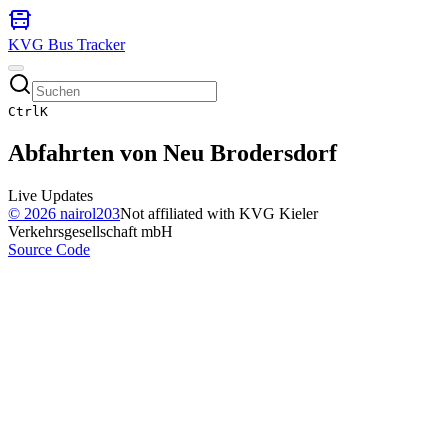
KVG Bus Tracker
Ctrl
K
Abfahrten von
Neu Brodersdorf
Live Updates
©
2026
nairol203
Not affiliated with KVG Kieler
Verkehrsgesellschaft mbH
Source Code