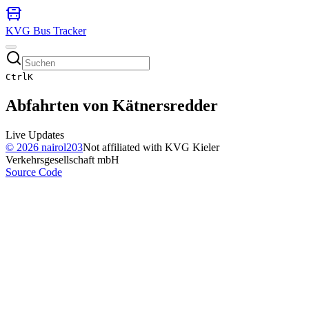
KVG Bus Tracker
Ctrl
K
Abfahrten von
Kätnersredder
Live Updates
©
2026
nairol203
Not affiliated with KVG Kieler
Verkehrsgesellschaft mbH
Source Code