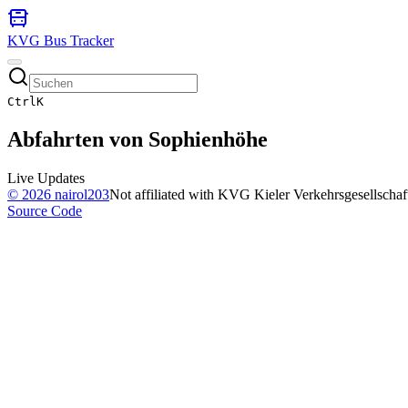
KVG Bus Tracker
Ctrl
K
Abfahrten von
Sophienhöhe
Live Updates
©
2026
nairol203
Not affiliated with KVG Kieler Verkehrsgesellscha
Source Code