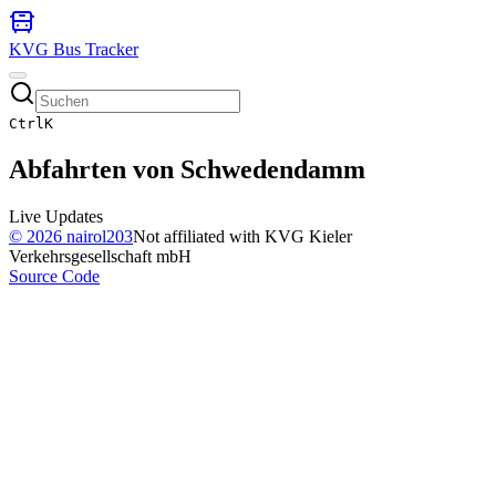
KVG Bus Tracker
Ctrl
K
Abfahrten von
Schwedendamm
Live Updates
©
2026
nairol203
Not affiliated with KVG Kieler
Verkehrsgesellschaft mbH
Source Code