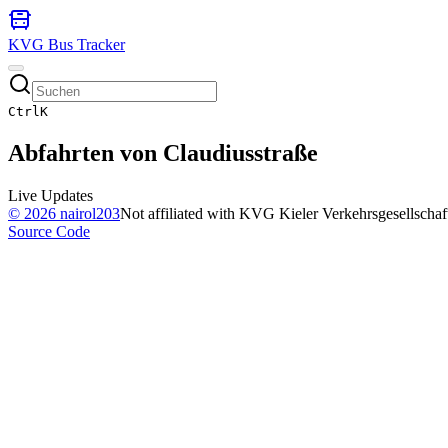
KVG Bus Tracker
Ctrl
K
Abfahrten von
Claudiusstraße
Live Updates
©
2026
nairol203
Not affiliated with KVG Kieler Verkehrsgesellscha
Source Code