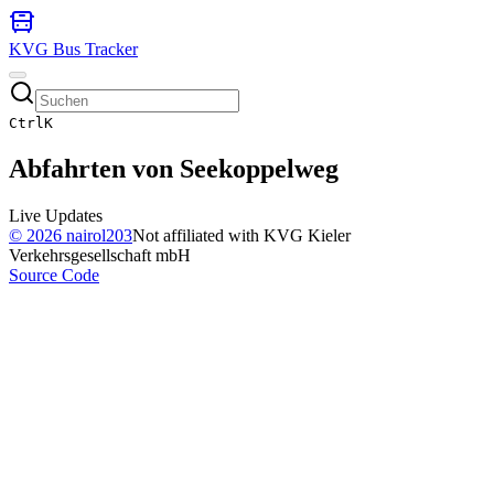
KVG Bus Tracker
Ctrl
K
Abfahrten von
Seekoppelweg
Live Updates
©
2026
nairol203
Not affiliated with KVG Kieler
Verkehrsgesellschaft mbH
Source Code