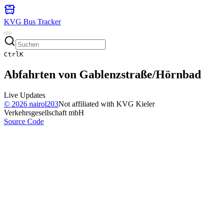
KVG Bus Tracker
Ctrl
K
Abfahrten von
Gablenzstraße/Hörnbad
Live Updates
©
2026
nairol203
Not affiliated with KVG Kieler
Verkehrsgesellschaft mbH
Source Code