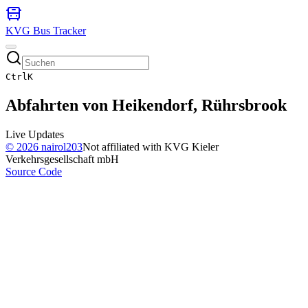
KVG Bus Tracker
Ctrl
K
Abfahrten von
Heikendorf, Rührsbrook
Live Updates
©
2026
nairol203
Not affiliated with KVG Kieler
Verkehrsgesellschaft mbH
Source Code