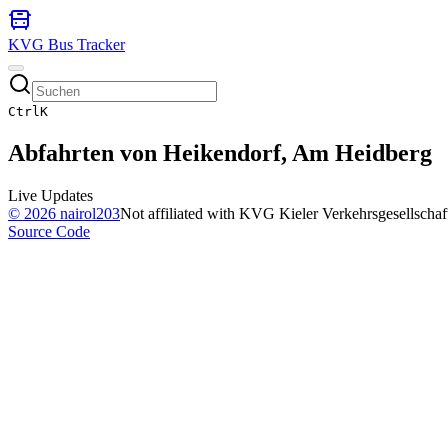
KVG Bus Tracker
Ctrl
K
Abfahrten von
Heikendorf, Am Heidberg
Live Updates
©
2026
nairol203
Not affiliated with KVG Kieler Verkehrsgesellscha
Source Code